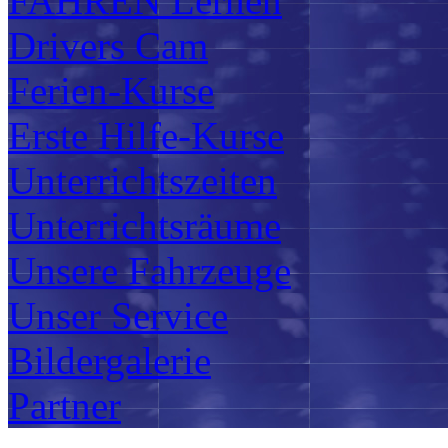
FAHREN Lernen
Drivers Cam
Ferien-Kurse
Erste Hilfe-Kurse
Unterrichtszeiten
Unterrichtsräume
Unsere Fahrzeuge
Unser Service
Bildergalerie
Partner