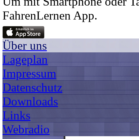
Um mit Smartphone oder Tab
FahrenLernen App.
Über uns
Lageplan
Impressum
Datenschutz
Downloads
Links
Webradio